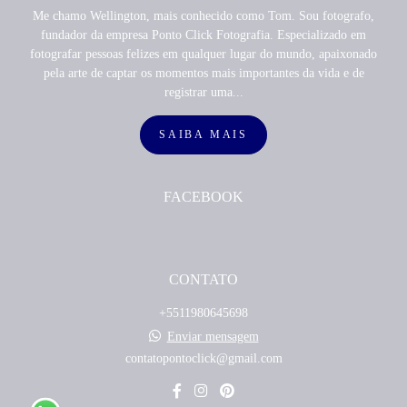
Me chamo Wellington, mais conhecido como Tom. Sou fotografo,
fundador da empresa Ponto Click Fotografia. Especializado em
fotografar pessoas felizes em qualquer lugar do mundo, apaixonado
pela arte de captar os momentos mais importantes da vida e de
registrar uma...
SAIBA MAIS
FACEBOOK
CONTATO
+5511980645698
Enviar mensagem
contatopontoclick@gmail.com