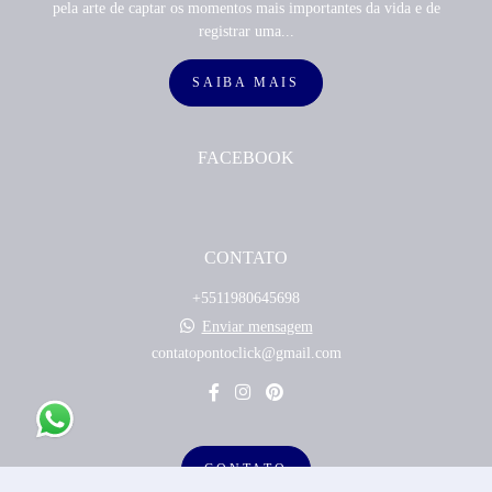
pela arte de captar os momentos mais importantes da vida e de
registrar uma...
SAIBA MAIS
FACEBOOK
CONTATO
+5511980645698
Enviar mensagem
contatopontoclick@gmail.com
CONTATO