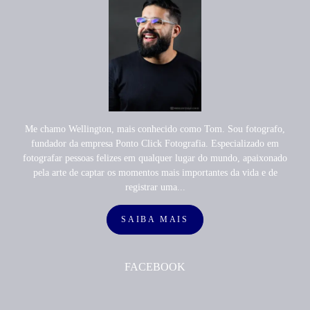
Me chamo Wellington, mais conhecido como Tom. Sou fotografo,
fundador da empresa Ponto Click Fotografia. Especializado em
fotografar pessoas felizes em qualquer lugar do mundo, apaixonado
pela arte de captar os momentos mais importantes da vida e de
registrar uma...
SAIBA MAIS
FACEBOOK