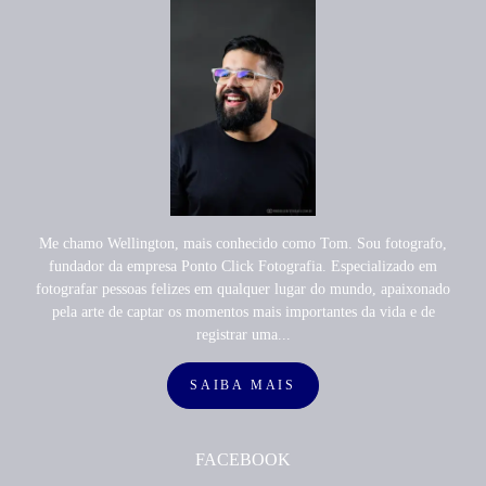
Me chamo Wellington, mais conhecido como Tom. Sou fotografo,
fundador da empresa Ponto Click Fotografia. Especializado em
fotografar pessoas felizes em qualquer lugar do mundo, apaixonado
pela arte de captar os momentos mais importantes da vida e de
registrar uma...
SAIBA MAIS
FACEBOOK