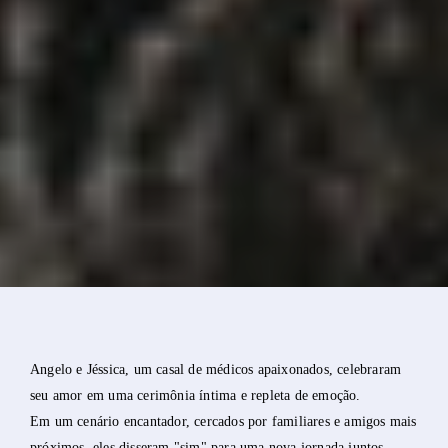
Angelo e Jéssica, um casal de médicos apaixonados, celebraram
seu amor em uma cerimônia íntima e repleta de emoção.
Em um cenário encantador, cercados por familiares e amigos mais
próximos, eles disseram "sim" para uma nova jornada juntos.