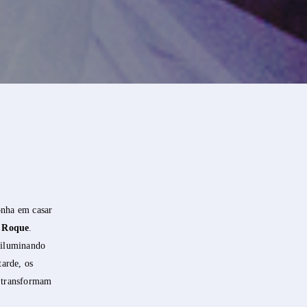
onha em casar
o Roque
.
 iluminando
tarde, os
e transformam