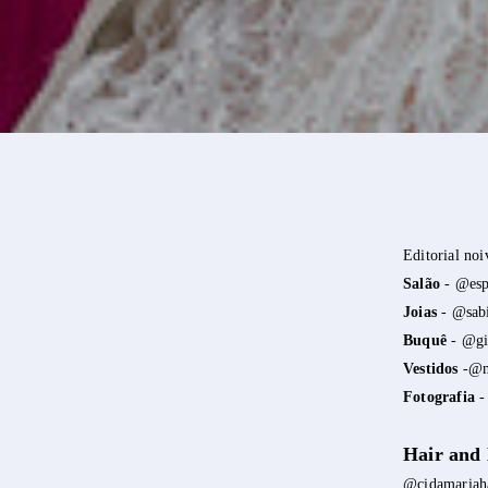
Editorial no
Salão
- @esp
Joias
- @sabi
Buquê
- @gis
Vestidos
-@m
Fotografia
-
Hair and
@cidamariaha