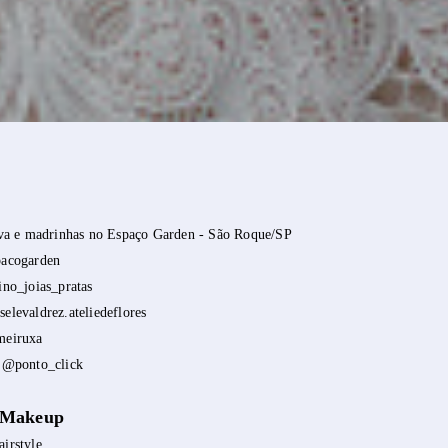
iva e madrinhas no Espaço Garden - São Roque/SP
acogarden
no_joias_pratas
elevaldrez.ateliedeflores
eiruxa
 @ponto_click
 M
akeup
irstyle