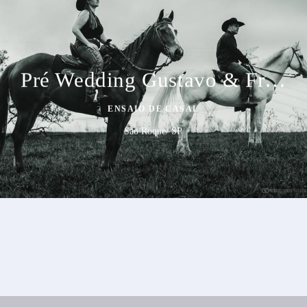
Pré Wedding Gustavo & Franciele
ENSAIO DE CASAL
São Roque/ SP