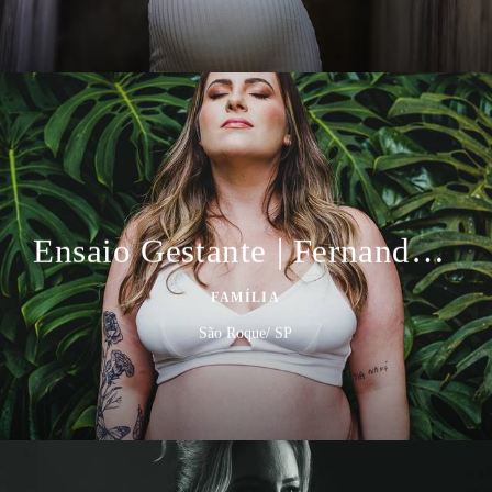
Ensaio Gestante | Fernanda Mironti
FAMÍLIA
São Roque/ SP