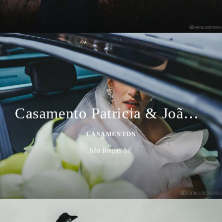
Casamento Patricia & João Paulo
CASAMENTOS
São Roque/ SP