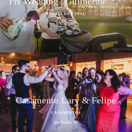
Pré Wedding | Guilherme & Katioska
ENSAIO DE CASAL
BAURU/SP
Casamento Lary & Felipe
CASAMENTOS
São Roque/ SP