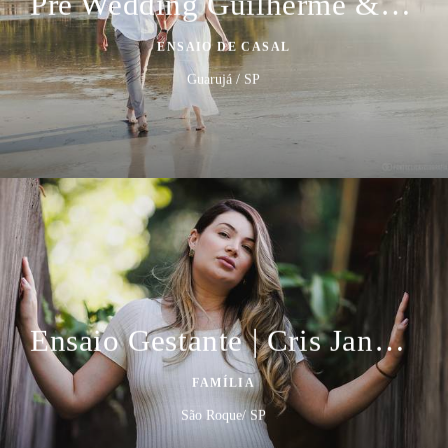
Pré Wedding Guilherme & Katioska
ENSAIO DE CASAL
Guarujá / SP
Ensaio Gestante | Cris Janebro e Familia
FAMÍLIA
São Roque/ SP